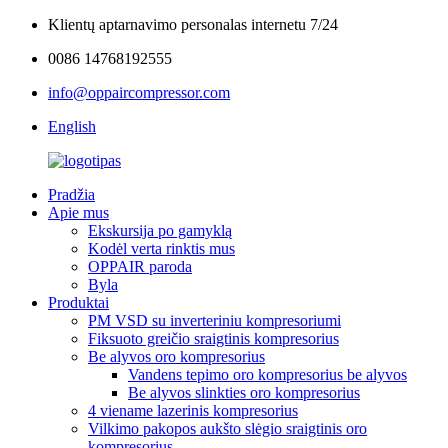
Klientų aptarnavimo personalas internetu 7/24
0086 14768192555
info@oppaircompressor.com
English
Pradžia
Apie mus
Ekskursija po gamyklą
Kodėl verta rinktis mus
OPPAIR paroda
Byla
Produktai
PM VSD su inverteriniu kompresoriumi
Fiksuoto greičio sraigtinis kompresorius
Be alyvos oro kompresorius
Vandens tepimo oro kompresorius be alyvos
Be alyvos slinkties oro kompresorius
4 viename lazerinis kompresorius
Vilkimo pakopos aukšto slėgio sraigtinis oro
kompresorius