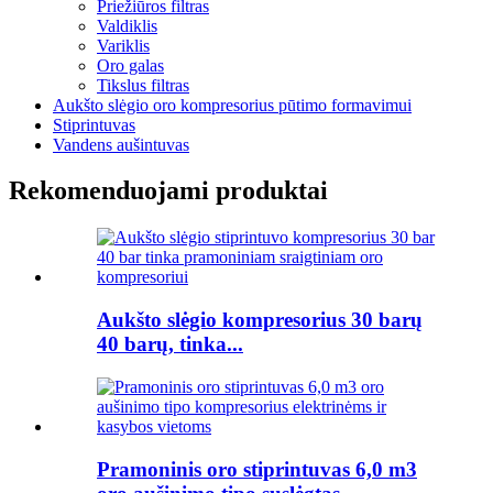
Priežiūros filtras
Valdiklis
Variklis
Oro galas
Tikslus filtras
Aukšto slėgio oro kompresorius pūtimo formavimui
Stiprintuvas
Vandens aušintuvas
Rekomenduojami produktai
Aukšto slėgio kompresorius 30 barų
40 barų, tinka...
Pramoninis oro stiprintuvas 6,0 m3