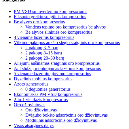
PM VSD su inverteriniu kompresoriumi
Fiksuoto greičio sraigtinis kompresorius
Be alyvos oro kompresorius
Vandens tepimo oro kompresorius be alyvos
Be alyvos slinkties oro kompresorius
4 viename lazerinis kompresorius
Vilkimo pakopos aukšto slėgio sraigtinis oro kompresorius
2 pakopų 3–5 barų
2 pakopų 8–15 barų
2 pakopų 20–30 barų
Aliejumi aušinamas sraigtinis oro kompresorius
Ant slidžių montuojamas lazerinis kompresorius
5 viename lazerinio pjovimo kompresorius
Dyzelinis mobilus kompresorius
Azoto generatorius
0 deguonies generatorius
Ekonomiškas PM VSD kompresorius
2-in-1 vienfazis kompresorius
Oro džiovintuvas
Oro džiovintuvas
Dvigubo bokšto adsorbcinis oro džiovintuvas
Modulinis adsorbcinis oro džiovintuvas
Visos atsarginės dalys