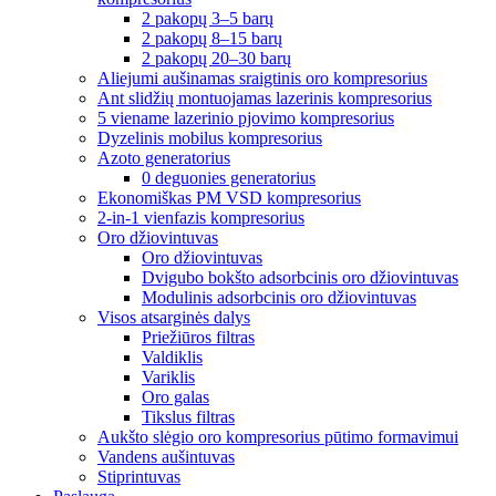
2 pakopų 3–5 barų
2 pakopų 8–15 barų
2 pakopų 20–30 barų
Aliejumi aušinamas sraigtinis oro kompresorius
Ant slidžių montuojamas lazerinis kompresorius
5 viename lazerinio pjovimo kompresorius
Dyzelinis mobilus kompresorius
Azoto generatorius
0 deguonies generatorius
Ekonomiškas PM VSD kompresorius
2-in-1 vienfazis kompresorius
Oro džiovintuvas
Oro džiovintuvas
Dvigubo bokšto adsorbcinis oro džiovintuvas
Modulinis adsorbcinis oro džiovintuvas
Visos atsarginės dalys
Priežiūros filtras
Valdiklis
Variklis
Oro galas
Tikslus filtras
Aukšto slėgio oro kompresorius pūtimo formavimui
Vandens aušintuvas
Stiprintuvas