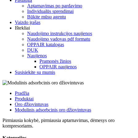
Paslauga
Aptarnavimas po pardavimo
Individualūs sprendimai
Būkite mūsų agentu
Vaizdo įrašas
Ištekliai
Naudojimo instrukcijos naujienos
Naudojimo vadovas pdf formatu
OPPAIR katalogas
DUK
Naujienos
Pramonės žinios
OPPAIR naujienos
Susisiekite su mumis
Pradžia
Produktai
Oro džiovintuvas
Modulinis adsorbcinis oro džiovintuvas
Pirmiausia kokybė, pirmiausia aptarnavimas, dėmesys oro
kompresoriams.
Kategorijos