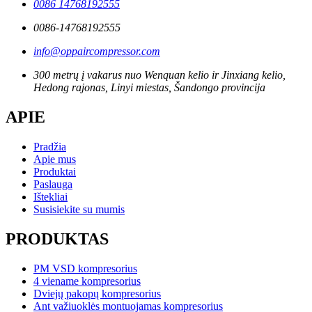
0086 14768192555
0086-14768192555
info@oppaircompressor.com
300 metrų į vakarus nuo Wenquan kelio ir Jinxiang kelio,
Hedong rajonas, Linyi miestas, Šandongo provincija
APIE
Pradžia
Apie mus
Produktai
Paslauga
Ištekliai
Susisiekite su mumis
PRODUKTAS
PM VSD kompresorius
4 viename kompresorius
Dviejų pakopų kompresorius
Ant važiuoklės montuojamas kompresorius