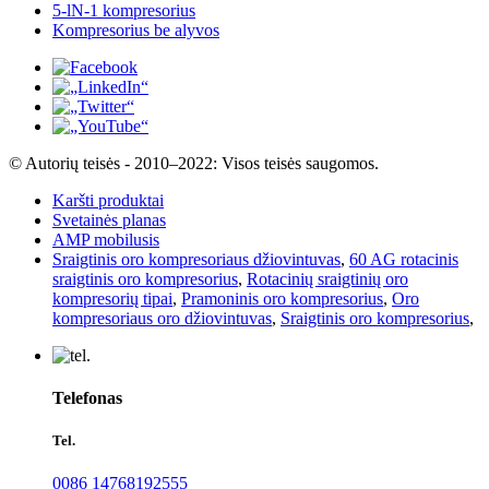
5-lN-1 kompresorius
Kompresorius be alyvos
© Autorių teisės - 2010–2022: Visos teisės saugomos.
Karšti produktai
Svetainės planas
AMP mobilusis
Sraigtinis oro kompresoriaus džiovintuvas
,
60 AG rotacinis
sraigtinis oro kompresorius
,
Rotacinių sraigtinių oro
kompresorių tipai
,
Pramoninis oro kompresorius
,
Oro
kompresoriaus oro džiovintuvas
,
Sraigtinis oro kompresorius
,
Telefonas
Tel.
0086 14768192555