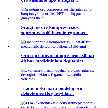
oro aušinimo tipo suslėgtas...
Sraigtinis oro kompresoriaus
stiprintuvas 40 barų integruotas...
Oro stiprintuvo kompresorius 30 bar
40 bar medicininiam deguonies...
Ekonomiški mažų modelių oro
džiovintuvai iš gamyklos...