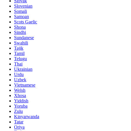
Slovak
Slovenian
Somali
Samoan
Scots Gaelic
Shona
Sindhi
Sundanese
Swahili
Tajik
Tamil
Telugu
Thai
Ukrainian
Urdu
Uzbek
Vietnamese
Welsh
Xhosa
Yiddish
Yoruba
Zulu
Kinyarwanda
Tatar
Oriya