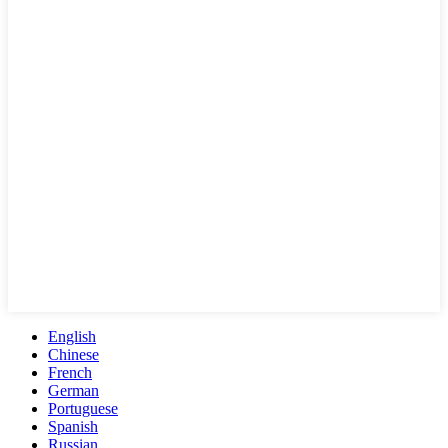
English
Chinese
French
German
Portuguese
Spanish
Russian