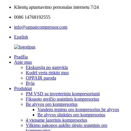
Klientų aptarnavimo personalas internetu 7/24
0086 14768192555
info@oppaircompressor.com
English
Pradžia
Apie mus
Ekskursija po gamyklą
Kodėl verta rinktis mus
OPPAIR paroda
Byla
Produktai
PM VSD su inverteriniu kompresoriumi
Fiksuoto greičio sraigtinis kompresorius
Be alyvos oro kompresorius
Vandens tepimo oro kompresorius be alyvos
Be alyvos slinkties oro kompresorius
4 viename lazerinis kompresorius
Vilkimo pakopos aukšto slėgio sraigtinis oro
kompresorius