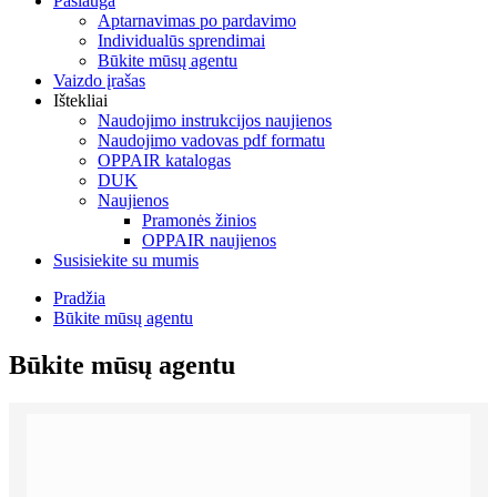
Paslauga
Aptarnavimas po pardavimo
Individualūs sprendimai
Būkite mūsų agentu
Vaizdo įrašas
Ištekliai
Naudojimo instrukcijos naujienos
Naudojimo vadovas pdf formatu
OPPAIR katalogas
DUK
Naujienos
Pramonės žinios
OPPAIR naujienos
Susisiekite su mumis
Pradžia
Būkite mūsų agentu
Būkite mūsų agentu