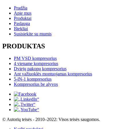
Pradžia
Apie mus
Produktai
Paslauga
Ištekliai
Susisiekite su mumis
PRODUKTAS
PM VSD kompresorius
4 viename kompresorius
Dviejų pakopų kompresorius
Ant važiuoklės montuojamas kompresorius
5-lN-1 kompresorius
Kompresorius be alyvos
© Autorių teisės - 2010–2022: Visos teisės saugomos.