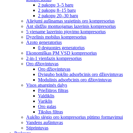
2 pakopų 3–5 barų
2 pakopų 8–15 barų
2 pakopų 20–30 barų
Aliejumi aušinamas sraigtinis oro kompresorius
Ant slidžių montuojamas lazerinis kompresorius
5 viename lazerinio pjovimo kompresorius
Dyzelinis mobilus kompresorius
Azoto generatorius
0 deguonies generatorius
Ekonomiškas PM VSD kompresorius
2-in-1 vienfazis kompresorius
Oro džiovintuvas
Oro džiovintuvas
Dvigubo bokšto adsorbcinis oro džiovintuvas
Modulinis adsorbcinis oro džiovintuvas
Visos atsarginės dalys
Priežiūros filtras
Valdiklis
Variklis
Oro galas
Tikslus filtras
Aukšto slėgio oro kompresorius pūtimo formavimui
Vandens aušintuvas
Stiprintuvas