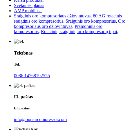
Karšti produktai
Svetainės planas
AMP mobilusis
Sraigtinis oro kompresoriaus džiovintuvas
,
60 AG rotacinis
sraigtinis oro kompresorius
,
Sraigtinis oro kompresorius
,
Oro
kompresoriaus oro džiovintuvas
,
Pramoninis oro
kompresorius
,
Rotacinių sraigtinių oro kompresorių tipai
,
Telefonas
Tel.
0086 14768192555
El. paštas
El. paštas
info@oppaircompressor.com