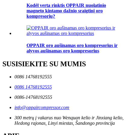
Kodėl verta rinktis OPPAIR nuolatinio
magneto kintamo dažnio sraigtinį oro
kompresorių?
OPPAIR oro aušinamas oro kompresorius ir
alyvos aušinamas oro kompresorius
SUSISIEKITE SU MUMIS
0086 14768192555
0086 14768192555
0086-14768192555
info@oppaircompressor.com
300 metrų į vakarus nuo Wenquan kelio ir Jinxiang kelio,
Hedong rajonas, Linyi miestas, Šandongo provincija