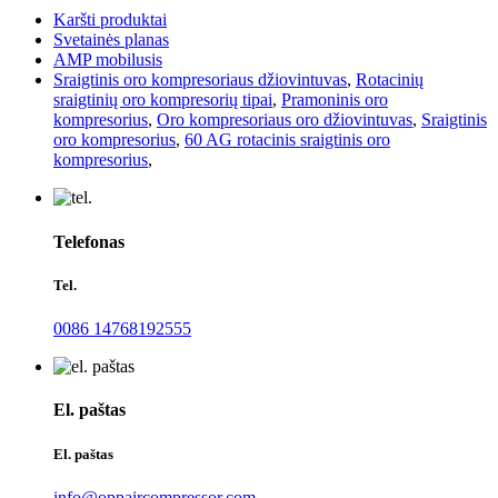
Karšti produktai
Svetainės planas
AMP mobilusis
Sraigtinis oro kompresoriaus džiovintuvas
,
Rotacinių
sraigtinių oro kompresorių tipai
,
Pramoninis oro
kompresorius
,
Oro kompresoriaus oro džiovintuvas
,
Sraigtinis
oro kompresorius
,
60 AG rotacinis sraigtinis oro
kompresorius
,
Telefonas
Tel.
0086 14768192555
El. paštas
El. paštas
info@oppaircompressor.com