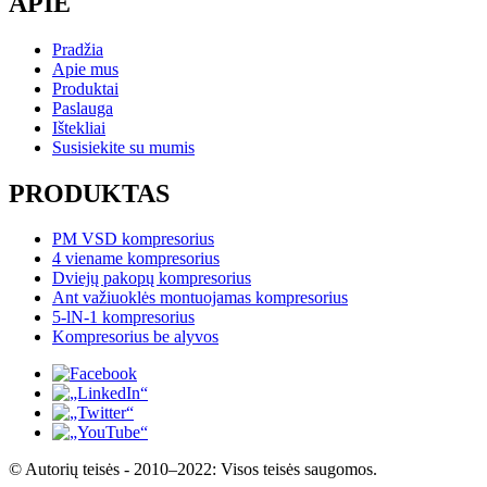
APIE
Pradžia
Apie mus
Produktai
Paslauga
Ištekliai
Susisiekite su mumis
PRODUKTAS
PM VSD kompresorius
4 viename kompresorius
Dviejų pakopų kompresorius
Ant važiuoklės montuojamas kompresorius
5-lN-1 kompresorius
Kompresorius be alyvos
© Autorių teisės - 2010–2022: Visos teisės saugomos.