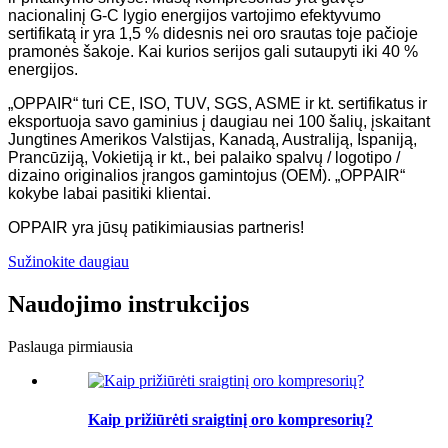
nacionalinį G-C lygio energijos vartojimo efektyvumo
sertifikatą ir yra 1,5 % didesnis nei oro srautas toje pačioje
pramonės šakoje. Kai kurios serijos gali sutaupyti iki 40 %
energijos.
„OPPAIR“ turi CE, ISO, TUV, SGS, ASME ir kt. sertifikatus ir
eksportuoja savo gaminius į daugiau nei 100 šalių, įskaitant
Jungtines Amerikos Valstijas, Kanadą, Australiją, Ispaniją,
Prancūziją, Vokietiją ir kt., bei palaiko spalvų / logotipo /
dizaino originalios įrangos gamintojus (OEM). „OPPAIR“
kokybe labai pasitiki klientai.
OPPAIR yra jūsų patikimiausias partneris!
Sužinokite daugiau
Naudojimo instrukcijos
Paslauga pirmiausia
Kaip prižiūrėti sraigtinį oro kompresorių?