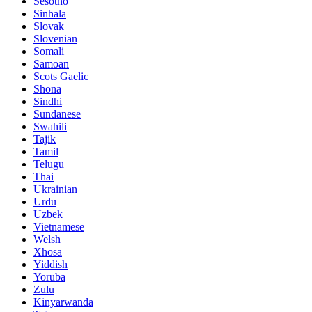
Sesotho
Sinhala
Slovak
Slovenian
Somali
Samoan
Scots Gaelic
Shona
Sindhi
Sundanese
Swahili
Tajik
Tamil
Telugu
Thai
Ukrainian
Urdu
Uzbek
Vietnamese
Welsh
Xhosa
Yiddish
Yoruba
Zulu
Kinyarwanda