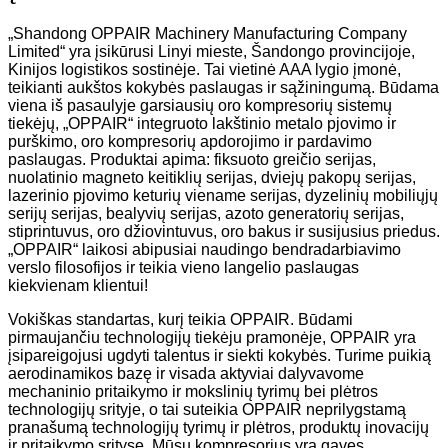
„Shandong OPPAIR Machinery Manufacturing Company
Limited“ yra įsikūrusi Linyi mieste, Šandongo provincijoje,
Kinijos logistikos sostinėje. Tai vietinė AAA lygio įmonė,
teikianti aukštos kokybės paslaugas ir sąžiningumą. Būdama
viena iš pasaulyje garsiausių oro kompresorių sistemų
tiekėjų, „OPPAIR“ integruoto lakštinio metalo pjovimo ir
purškimo, oro kompresorių apdorojimo ir pardavimo
paslaugas. Produktai apima: fiksuoto greičio serijas,
nuolatinio magneto keitiklių serijas, dviejų pakopų serijas,
lazerinio pjovimo keturių viename serijas, dyzelinių mobiliųjų
serijų serijas, bealyvių serijas, azoto generatorių serijas,
stiprintuvus, oro džiovintuvus, oro bakus ir susijusius priedus.
„OPPAIR“ laikosi abipusiai naudingo bendradarbiavimo
verslo filosofijos ir teikia vieno langelio paslaugas
kiekvienam klientui!
Vokiškas standartas, kurį teikia OPPAIR. Būdami
pirmaujančiu technologijų tiekėju pramonėje, OPPAIR yra
įsipareigojusi ugdyti talentus ir siekti kokybės. Turime puikią
aerodinamikos bazę ir visada aktyviai dalyvavome
mechaninio pritaikymo ir mokslinių tyrimų bei plėtros
technologijų srityje, o tai suteikia OPPAIR neprilygstamą
pranašumą technologijų tyrimų ir plėtros, produktų inovacijų
ir pritaikymo srityse. Mūsų kompresorius yra gavęs