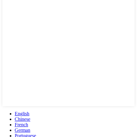
English
Chinese
French
German
Portuguese