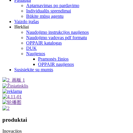
Paslauga
Aptarnavimas po pardavimo
Individualūs sprendimai
Būkite mūsų agentu
Vaizdo įrašas
Ištekliai
Naudojimo instrukcijos naujienos
Naudojimo vadovas pdf formatu
OPPAIR katalogas
DUK
Naujienos
Pramonės žinios
OPPAIR naujienos
Susisiekite su mumis
produktai
Inovacijos