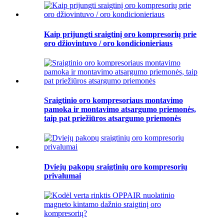
Kaip prijungti sraigtinį oro kompresorių prie
oro džiovintuvo / oro kondicionieriaus
Sraigtinio oro kompresoriaus montavimo
pamoka ir montavimo atsargumo priemonės,
taip pat priežiūros atsargumo priemonės
Dviejų pakopų sraigtinių oro kompresorių
privalumai