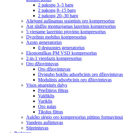
2 pakopų 3–5 barų
2 pakopų 8–15 barų
2 pakopų 20–30 barų
Aliejumi aušinamas sraigtinis oro kompresorius
Ant slidžių montuojamas lazerinis kompresorius
5 viename lazerinio pjovimo kompresorius
Dyzelinis mobilus kompresorius
Azoto generatorius
0 deguonies generatorius
Ekonomiškas PM VSD kompresorius
2-in-1 vienfazis kompresorius
Oro džiovintuvas
Oro džiovintuvas
Dvigubo bokšto adsorbcinis oro džiovintuvas
Modulinis adsorbcinis oro džiovintuvas
Visos atsarginės dalys
Priežiūros filtras
Valdiklis
Variklis
Oro galas
Tikslus filtras
Aukšto slėgio oro kompresorius pūtimo formavimui
Vandens aušintuvas
Stiprintuvas