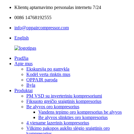
Klientų aptarnavimo personalas internetu 7/24
0086 14768192555
info@oppaircompressor.com
English
Pradžia
Apie mus
Ekskursija po gamyklą
Kodėl verta rinktis mus
OPPAIR paroda
Byla
Produktai
PM VSD su inverteriniu kompresoriumi
Fiksuoto greičio sraigtinis kompresorius
Be alyvos oro kompresorius
Vandens tepimo oro kompresorius be alyvos
Be alyvos slinkties oro kompresorius
4 viename lazerinis kompresorius
Vilkimo pakopos aukšto slėgio sraigtinis oro
kompresorius