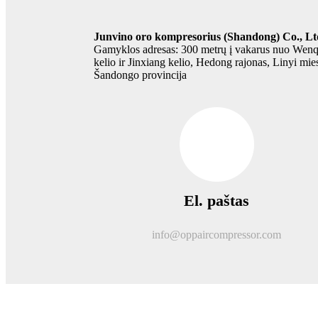
Junvino oro kompresorius (Shandong) Co., Lt
Gamyklos adresas: 300 metrų į vakarus nuo Wen
kelio ir Jinxiang kelio, Hedong rajonas, Linyi mies
Šandongo provincija
El. paštas
info@oppaircompressor.com