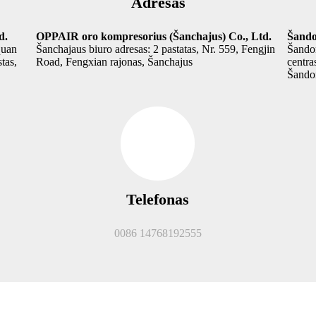
Adresas
d.
OPPAIR oro kompresorius (Šanchajus) Co., Ltd.
Šando
quan
Šanchajaus biuro adresas: 2 pastatas, Nr. 559, Fengjin
Šandon
tas,
Road, Fengxian rajonas, Šanchajus
centra
Šandon
Telefonas
0086 14768192555