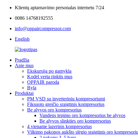
Klientų aptarnavimo personalas internetu 7/24
0086 14768192555
info@oppaircompressor.com
English
Pradžia
Apie mus
Ekskursija po gamyklą
Kodėl verta rinktis mus
OPPAIR paroda
Byla
Produktai
PM VSD su inverteriniu kompresoriumi
Fiksuoto greičio sraigtinis kompresorius
Be alyvos oro kompresorius
Vandens tepimo oro kompresorius be alyvos
Be alyvos slinkties oro kompresorius
4 viename lazerinis kompresorius
Vilkimo pakopos aukšto slėgio sraigtinis oro kompresori
2 pakopų 3–5 barų