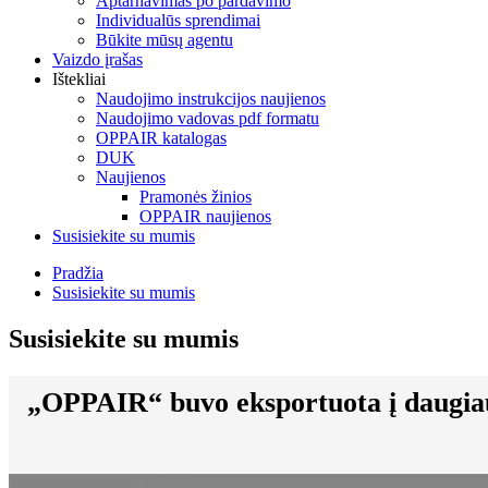
Aptarnavimas po pardavimo
Individualūs sprendimai
Būkite mūsų agentu
Vaizdo įrašas
Ištekliai
Naudojimo instrukcijos naujienos
Naudojimo vadovas pdf formatu
OPPAIR katalogas
DUK
Naujienos
Pramonės žinios
OPPAIR naujienos
Susisiekite su mumis
Pradžia
Susisiekite su mumis
Susisiekite su mumis
„OPPAIR“ buvo eksportuota į daugiau n