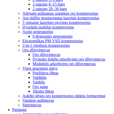
2 pakopų 8–15 barų
2 pakopų 20–30 barų
Aliejumi aušinamas sraigtinis oro kompresorius
Ant slidžių montuojamas lazerinis kompresorius
5 viename lazerinio pjovimo kompresorius
Dyzelinis mobilus kompresorius
Azoto generatorius
0 deguonies generatorius
Ekonomiškas PM VSD kompresorius
2-in-1 vienfazis kompresorius
Oro džiovintuvas
Oro džiovintuvas
Dvigubo bokšto adsorbcinis oro džiovintuvas
Modulinis adsorbcinis oro džiovintuvas
Visos atsarginės dalys
Priežiūros filtras
Valdiklis
Variklis
Oro galas
Tikslus filtras
Aukšto slėgio oro kompresorius pūtimo formavimui
Vandens aušintuvas
Stiprintuvas
Paslauga