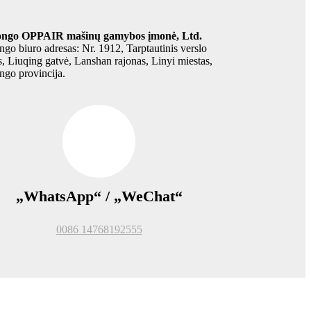
ngo OPPAIR mašinų gamybos įmonė, Ltd.
go biuro adresas: Nr. 1912, Tarptautinis verslo
s, Liuqing gatvė, Lanshan rajonas, Linyi miestas,
go provincija.
„WhatsApp“ / „WeChat“
0086 14768192555